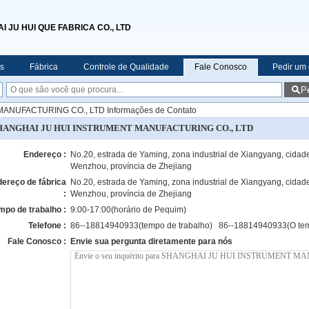
 JU HUI QUE FABRICA CO., LTD
s
Fábrica
Controle de Qualidade
Fale Conosco
Pedir um
P
NUFACTURING CO., LTD Informações de Contato
HANGHAI JU HUI INSTRUMENT MANUFACTURING CO., LTD
Endereço :
No.20, estrada de Yaming, zona industrial de Xiangyang, cidad
Wenzhou, província de Zhejiang
ereço de fábrica
No.20, estrada de Yaming, zona industrial de Xiangyang, cidad
:
Wenzhou, província de Zhejiang
mpo de trabalho :
9:00-17:00(horário de Pequim)
Telefone :
86--18814940933(tempo de trabalho) 86--18814940933(O tem
Fale Conosco :
Envie sua pergunta diretamente para nós