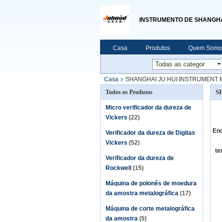
INSTRUMENTO DE SHANGHAI
Casa
Produtos
Quem Somo
Casa
SHANGHAI JU HUI INSTRUMENT MA
S
Todos os Produtos
Micro verificador da dureza de
Vickers
(22)
End
Verificador da dureza de Digitas
Vickers
(52)
te
Verificador da dureza de
Rockwell
(15)
Máquina de polonês de moedura
da amostra metalográfica
(17)
Máquina de corte metalográfica
da amostra
(5)