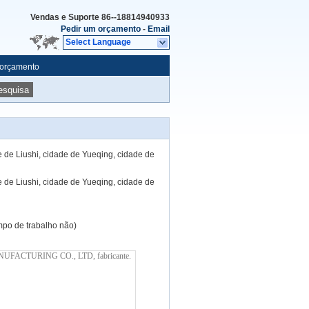
Vendas e Suporte
86--18814940933
Pedir um orçamento
-
Email
Select Language
 orçamento
esquisa
e de Liushi, cidade de Yueqing, cidade de
e de Liushi, cidade de Yueqing, cidade de
po de trabalho não)