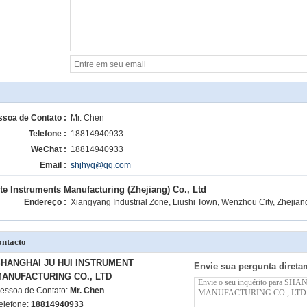
ssoa de Contato :
Mr. Chen
Telefone :
18814940933
WeChat :
18814940933
Email :
shjhyq@qq.com
te Instruments Manufacturing (Zhejiang) Co., Ltd
Endereço :
Xiangyang Industrial Zone, Liushi Town, Wenzhou City, Zhejian
ntacto
HANGHAI JU HUI INSTRUMENT
Envie sua pergunta direta
ANUFACTURING CO., LTD
essoa de Contato:
Mr. Chen
elefone:
18814940933