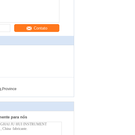
Contato
g,Province
mente para nós