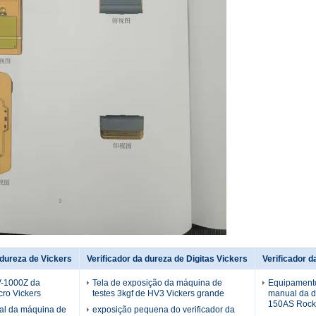
 dureza de Vickers
Verificador da dureza de Digitas Vickers
Verificador 
V-1000Z da
Tela de exposição da máquina de
Equipamento
cro Vickers
testes 3kgf de HV3 Vickers grande
manual da d
150AS Rock
al da máquina de
exposição pequena do verificador da